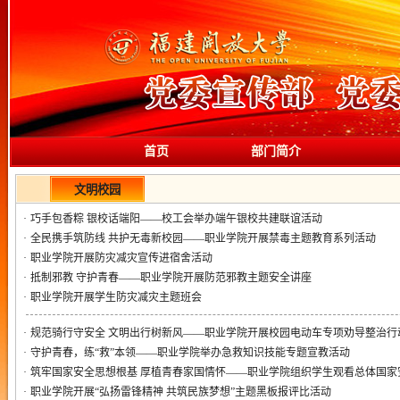
首页
部门简介
文明校园
·
巧手包香粽 银校话端阳——校工会举办端午银校共建联谊活动
·
全民携手筑防线 共护无毒新校园——职业学院开展禁毒主题教育系列活动
·
职业学院开展防灾减灾宣传进宿舍活动
·
抵制邪教 守护青春——职业学院开展防范邪教主题安全讲座
·
职业学院开展学生防灾减灾主题班会
·
规范骑行守安全 文明出行树新风——职业学院开展校园电动车专项劝导整治行
·
守护青春，练“救”本领——职业学院举办急救知识技能专题宣教活动
·
筑牢国家安全思想根基 厚植青春家国情怀——职业学院组织学生观看总体国家安全
·
职业学院开展“弘扬雷锋精神 共筑民族梦想”主题黑板报评比活动