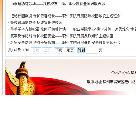
·
巾帼建功绽芳华——我校校友兰臻、李少霞获全国妇联表彰
·
拒绝校园欺凌 守护青春成长——职业学院开展防治校园欺凌主题班会
·
警校联动护成长 反诈宣传进校园
·
莘莘学子齐献祝福 校园洋溢尊师情——职业学院举办“桃李芬芳，师恩难忘”主
·
筑牢反诈防线 守护校园安全——职业学院开展反诈知识主题讲座
·
筑牢安全防线 护航平安假期——职业学院开展暑期安全教育主题班会
共147条 1/10
首页
上页
下页
尾页
页
CopyRigh
联系地址:福州市晋安区桂山路109